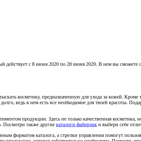
ый действует с 8 июня 2020 по 28 июня 2020. В нем вы сможете 
скать косметику, предназначенную для ухода за кожей. Кроме 
 долго, ведь в нем есть все необходимое для твоей красоты. По
тиментом продукции. Здесь не только качественная косметика, 
о. Посмотри также другие
каталоги фаберлик
и выбери себе отли
енным форматом каталога, а стрелки управления помогут пользо
и продукцию, которая действительно необходима. Помните, что 