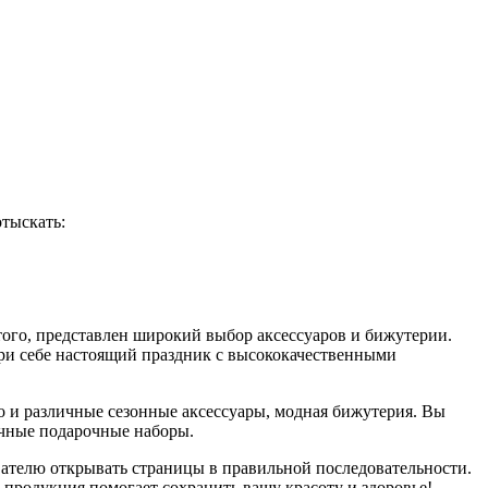
отыскать:
того, представлен широкий выбор аксессуаров и бижутерии.
дари себе настоящий праздник с высококачественными
но и различные сезонные аксессуары, модная бижутерия. Вы
чные подарочные наборы.
вателю открывать страницы в правильной последовательности.
продукция помогает сохранить вашу красоту и здоровье!