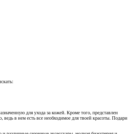
ыскать:
значенную для ухода за кожей. Кроме того, представлен
, ведь в нем есть все необходимое для твоей красоты. Подари
о и различные сезонные аксессуары, модная бижутерия и